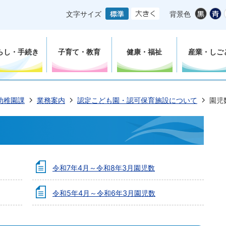
文字サイズ
背景色
らし・手続き
子育て・教育
健康・福祉
産業・しご
幼稚園課
業務案内
認定こども園・認可保育施設について
園児
令和7年4月～令和8年3月園児数
令和5年4月～令和6年3月園児数