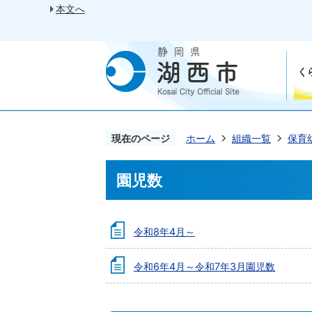
本文へ
く
現在のページ
ホーム
組織一覧
保育
園児数
令和8年4月～
令和6年4月～令和7年3月園児数