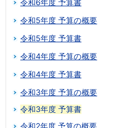
令和6年度 予算書
令和5年度 予算の概要
令和5年度 予算書
令和4年度 予算の概要
令和4年度 予算書
令和3年度 予算の概要
令和3年度 予算書
令和2年度 予算の概要