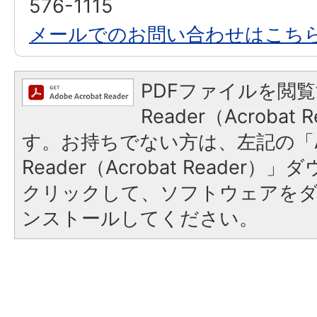
576-1115
メールでのお問い合わせはこち
PDFファイルを閲覧
Reader（Acroba
す。お持ちでない方は、左記の「A
Reader（Acrobat Reader
クリックして、ソフトウェアを
ンストールしてください。