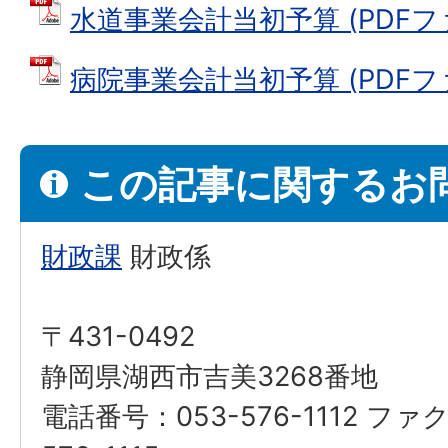
水道事業会計当初予算 (PDFファイ
病院事業会計当初予算 (PDFファイ
この記事に関するお
財政課
財政係
〒431-0492
静岡県湖西市吉美3268番地
電話番号：053-576-1112 ファ