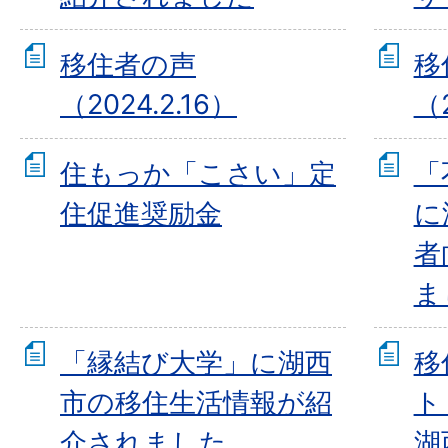
移住者の声
移
（2024.2.16）
（2
住もっか「こさい」定
「
住促進奨励金
に
者
ま
「縁結び大学」に湖西
移
市の移住生活情報が紹
ト
介されました
湖