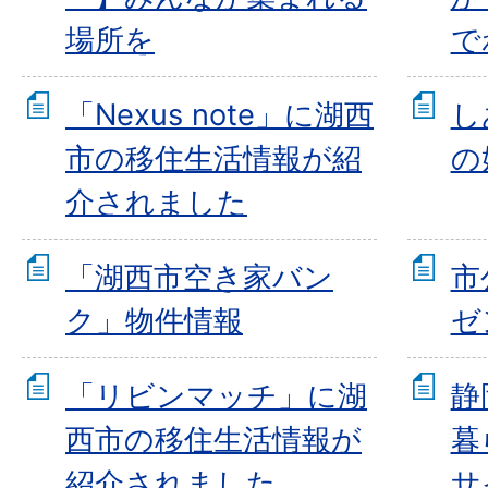
場所を
で
「Nexus note」に湖西
し
市の移住生活情報が紹
の
介されました
「湖西市空き家バン
市
ク」物件情報
ゼ
「リビンマッチ」に湖
静
西市の移住生活情報が
暮
紹介されました
サ