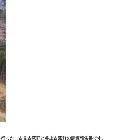
を行った、古見古窯群と谷上古窯群の調査報告書です。