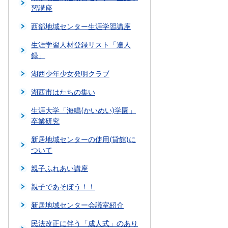
習講座
西部地域センター生涯学習講座
生涯学習人材登録リスト「達人
録」
湖西少年少女発明クラブ
湖西市はたちの集い
生涯大学「海鳴(かいめい)学園」
卒業研究
新居地域センターの使用(貸館)に
ついて
親子ふれあい講座
親子であそぼう！！
新居地域センター会議室紹介
民法改正に伴う「成人式」のあり