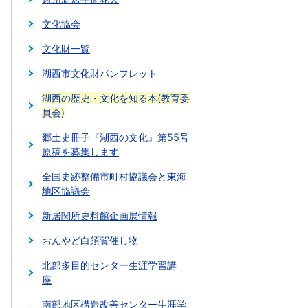
文化協会
文化財一覧
湖西市文化財パンフレット
湖西の歴史・文化を知る本(教育委
員会)
郷土史冊子『湖西の文化』第55号
原稿を募集します
全国史跡整備市町村協議会と東海
地区協議会
新居関所史料館企画展情報
おんやど白須賀催し物
北部多目的センター生涯学習講
座
南部地区構造改善センター生涯学