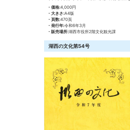
・価格:
4,000円
・大きさ:
A4版
・頁数:
470頁
・発行年:
令和6年3月
・販売場所:
湖西市役所2階文化観光課
湖西の文化第54号