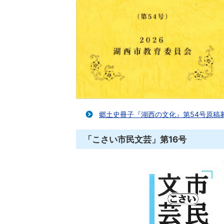
郷土史冊子『湖西の文化』第54号原稿
「こさい市民文芸」第16号