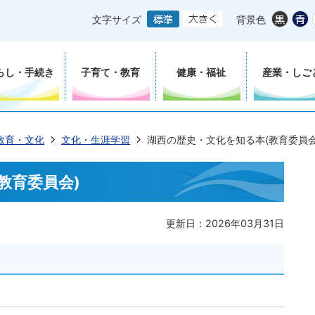
文字サイズ
背景色
らし・手続き
子育て・教育
健康・福祉
産業・しご
教育・文化
文化・生涯学習
湖西の歴史・文化を知る本(教育委員会
教育委員会)
更新日：2026年03月31日