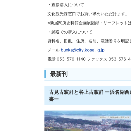
・直接購入について
文化観光課窓口でお買い求めいただけます。
※新居関所史料館企画展図録・リーフレット
・郵送での購入について
資料名、冊数、住所、名前、電話番号を明記
メール
bunka@city.kosai.lg.jp
電話 053-576-1140 ファックス 053-576-4
最新刊
古見古窯群と谷上古窯群 ー浜名湖
書ー