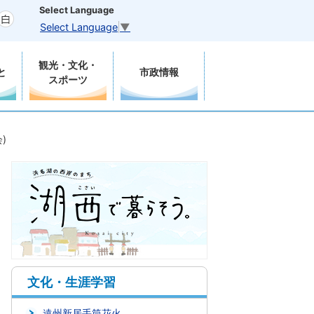
Select Language
Select Language
▼
観光・文化・
と
市政情報
スポーツ
)
文化・生涯学習
遠州新居手筒花火