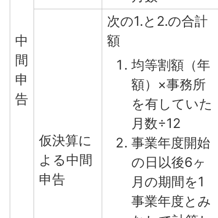
次の1.と2.の合計
中
額
間
均等割額（年
申
額）×事務所
告
を有していた
月数÷12
仮決算に
事業年度開始
よる中間
の日以後6ヶ
申告
月の期間を1
事業年度とみ