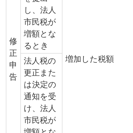
し、法人
市民税が
増額とな
修
るとき
正
増加した税額
法人税の
申
更正また
告
は決定の
通知を受
け、法人
市民税が
増額とな