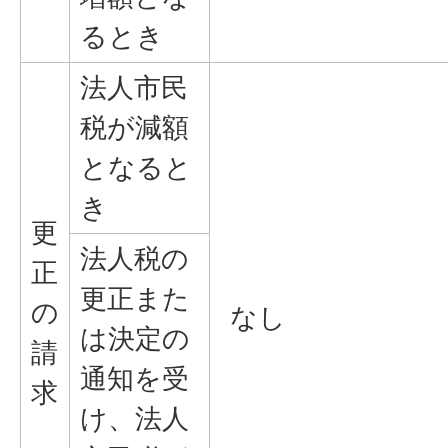
るとき
法人市民
税が減額
となると
き
更
法人税の
正
更正また
の
なし
は決定の
請
通知を受
求
け、法人