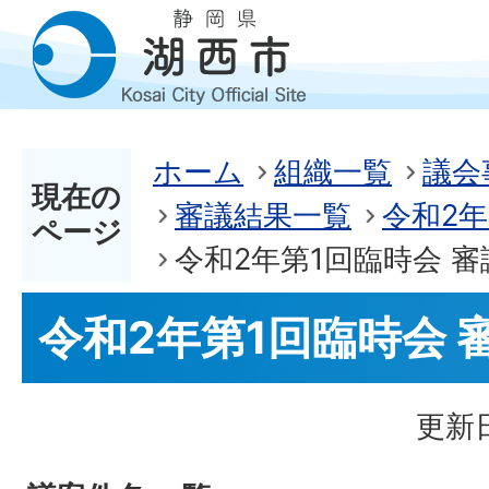
ホーム
組織一覧
議会
現在の
審議結果一覧
令和2
ページ
令和2年第1回臨時会 
令和2年第1回臨時会 
更新日