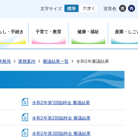
文字サイズ
背景色
らし・手続き
子育て・教育
健康・福祉
産業・しご
事務局
業務案内
審議結果一覧
令和2年審議結果
令和2年第1回臨時会 審議結果
令和2年第2回臨時会 審議結果
令和2年第3回臨時会 審議結果