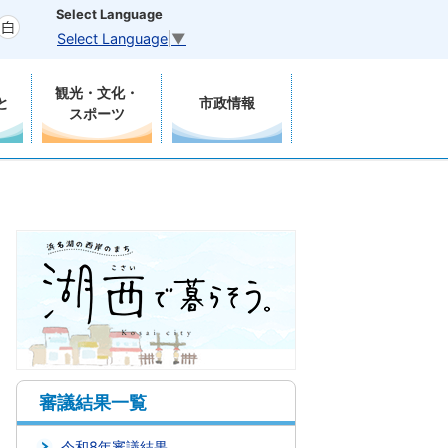
Select Language
Select Language
▼
観光・文化・
と
市政情報
スポーツ
審議結果一覧
令和8年審議結果