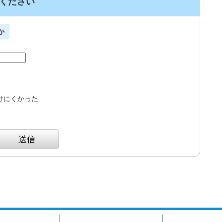
ください
か
けにくかった