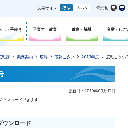
文字サイズ
背景色
らし・手続き
子育て・教育
健康・福祉
産業・しご
広報課
業務案内
広報
広報こさい
2019年度
広報こさい2
号
更新日：2019年09月17日
ダウンロードできます。
号ダウンロード