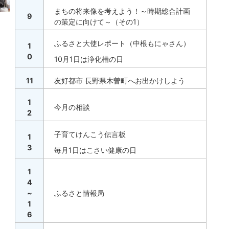
まちの将来像を考えよう！～時期総合計画
9
の策定に向けて～（その1）
ふるさと大使レポート（中根もにゃさん）
1
0
10月1日は浄化槽の日
11
友好都市 長野県木曽町へお出かけしよう
1
今月の相談
2
子育てけんこう伝言板
1
3
毎月1日はこさい健康の日
1
4
~
ふるさと情報局
1
6