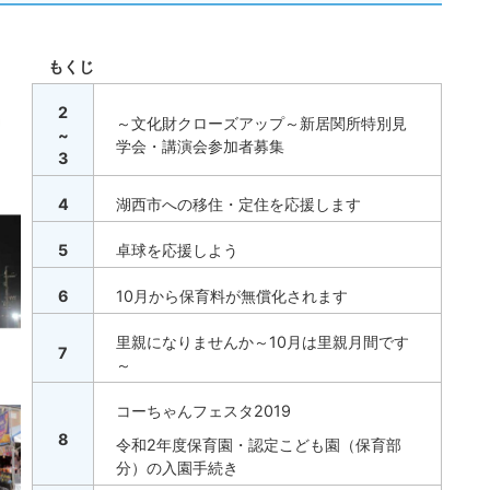
もくじ
2
～文化財クローズアップ～新居関所特別見
~
学会・講演会参加者募集
3
4
湖西市への移住・定住を応援します
5
卓球を応援しよう
6
10月から保育料が無償化されます
里親になりませんか～10月は里親月間です
7
～
コーちゃんフェスタ2019
8
令和2年度保育園・認定こども園（保育部
分）の入園手続き