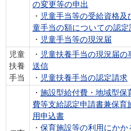
の変更等の申出
・
児童手当等の受給資格及
童手当の額についての認定
・
児童手当等の現況届
児童
・
児童扶養手当の現況届の
扶養
送信
手当
・
児童扶養手当の認定請求
・
施設型給付費・地域型保
費等支給認定申請書兼保育
用申込書
・
保育施設等の利用にかか