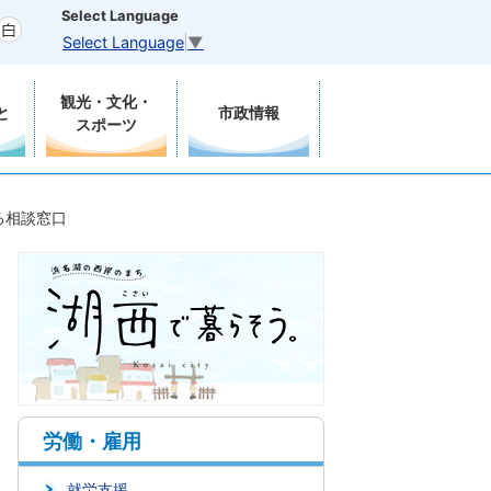
Select Language
Select Language
▼
観光・文化・
と
市政情報
スポーツ
る相談窓口
労働・雇用
就労支援