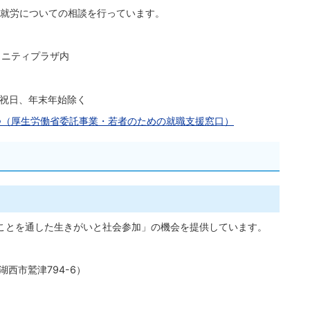
に就労についての相談を行っています。
ュニティプラザ内
、祝日、年末年始除く
つ（厚生労働省委託事業・若者のための就職支援窓口）
ことを通した生きがいと社会参加」の機会を提供しています。
西市鷲津794-6）