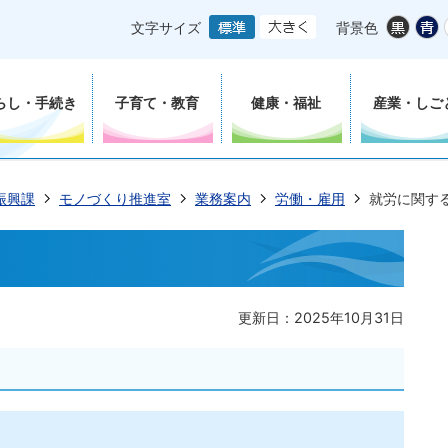
文字サイズ
背景色
らし・手続き
子育て・教育
健康・福祉
産業・しご
振興課
モノづくり推進室
業務案内
労働・雇用
就労に関す
更新日：2025年10月31日