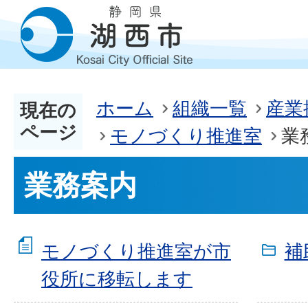
ホーム
組織一覧
産業
現在の
ページ
モノづくり推進室
業
業務案内
モノづくり推進室が市
補
役所に移転します