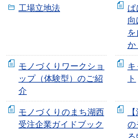
工場立地法
ぱ
向
を
か
モノづくりワークショ
キ
ップ（体験型）のご紹
ト
介
モノづくりのまち湖西
【
受注企業ガイドブック
の
る