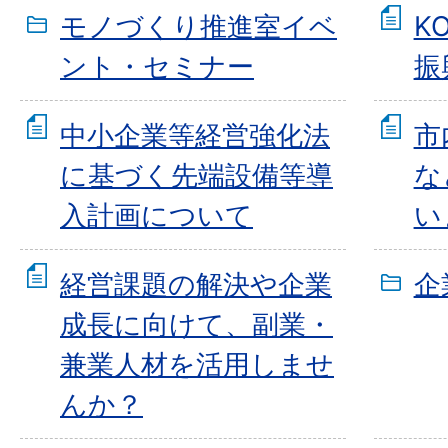
モノづくり推進室イベ
K
ント・セミナー
振
中小企業等経営強化法
市
に基づく先端設備等導
な
入計画について
い
経営課題の解決や企業
企
成長に向けて、副業・
兼業人材を活用しませ
んか？