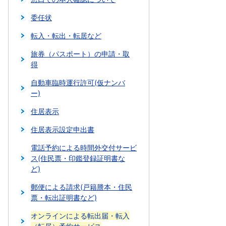
委任状
転入・転出・転居など
旅券（パスポート）の申請・取
得
自動車臨時運行許可(仮ナンバ
ー)
住居表示
住居表示設定申出書
電話予約による時間外交付サービ
ス(住民票・印鑑登録証明書な
ど)
郵便による請求(戸籍謄本・住民
票・転出証明書など)
オンラインによる転出届・転入