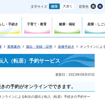
文字サイズ
背景色
らし・手続き
子育て・教育
健康・福祉
産業・しご
課
業務案内
届出・登録・証明
各種手続き
オンラインによ
転入（転居）予約サービス
更新日：2023年09月01日
続きの予約がオンラインでできます。
たオンラインによる転出の届出と転入（転居）手続きの予約サー