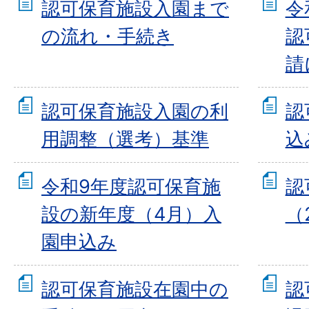
認可保育施設入園まで
令
の流れ・手続き
認
請
認可保育施設入園の利
認
用調整（選考）基準
込
令和9年度認可保育施
認
設の新年度（4月）入
（
園申込み
認可保育施設在園中の
認