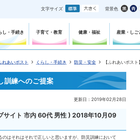
文字サイズ
背景色
らし・手続き
子育て・教育
健康・福祉
産業・しご
ふれあいポスト
くらし・手続き
防災・安全
【ふれあいポスト
し訓練へのご提案
更新日：2019年02月28日
ト 市内 60代 男性 ) 2018年10月09
るのはそれはそれで正しいと思いますが、防災訓練において