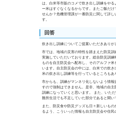
は、白米等市販のコメで炊き出し訓練をやる
ー米はすぐなくなるからです。またご飯だけ
せんか？危機管理課が一番防災に関して詳し
す。
回答
炊き出し訓練についてご提案いただきありが
市では、地域の災害の特性を踏まえた防災訓
実施していただいております。総合防災訓練
ものを自主防災会へ配布し、そのアルファ米
います。自主防災会の中には、白米での炊き
米の炊き出し訓練等を行っているところもあ
市からも、訓練がマンネリ化しないよう情報
すので強制はできません。是非、地域の自主
訓練になっていくと思います。 また、いた
難所生活でも不足していた部分であると聞い
また、防災食や防災グッズも日々新しいもの
るよう、こういった情報も自主防災会や住民