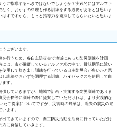
ように指導するべきではないでしょうか？実践的にはアルファ
でなく、おかずの料理も作る訓練をする必要があるとは思いま
いはずですから、もっと指導力を発揮してもらいたいと思いま
とうございます。
練を行うため、各自主防災会で地域にあった防災訓練を計画・
時には、市が備蓄しているアルファ米の中で、賞味期限に近い
を使用して炊き出し訓練を行っている自主防災会が多いかと思
出し訓練やおかずを調理する訓練、ハイゼックスを使用して白
ります。
提供していきますが、地域で計画・実施する防災訓練でありま
防災会長等に訓練の際に提案していただければ、より実践的な
だいたご提案についてですが、災害時の野菜は、過去の震災の避
ています。
が出てきていますので、自主防災活動を活発に行っていただけ
の方に発信していきます。