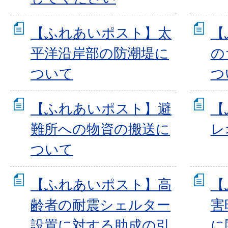
【ふれあいポスト】太
【
平洋沿岸部の防潮堤に
の
ついて
つ
【ふれあいポスト】避
【
難所への物資の搬送に
レ
ついて
【ふれあいポスト】高
【
齢者の耐震シェルター
害
設置に対する助成の引
に