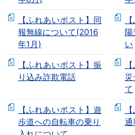
【ふれあいポスト】同
【
報無線について(2016
陽
年1月)
い
【ふれあいポスト】振
【
り込み詐欺電話
災
て
【ふれあいポスト】遊
【
歩道への自転車の乗り
通
入れについて