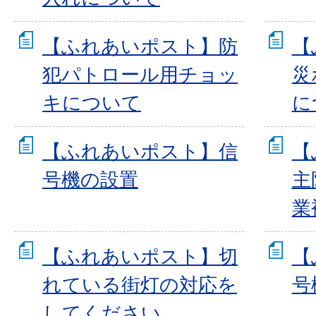
【ふれあいポスト】防
【
犯パトロール用チョッ
災
キについて
に
【ふれあいポスト】信
【
号機の設置
主
業
【ふれあいポスト】切
【
れている街灯の対応を
号
してください