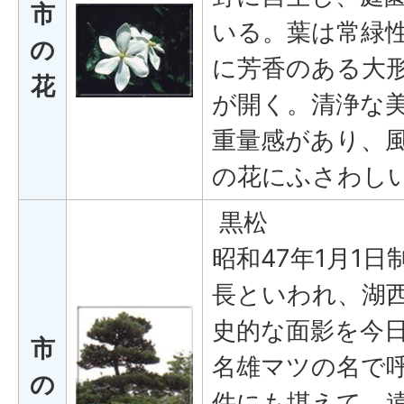
市
いる。葉は常緑
の
に芳香のある大
花
が開く。清浄な
重量感があり、
の花にふさわし
黒松
昭和47年1月1
長といわれ、湖
史的な面影を今
市
名雄マツの名で
の
件にも堪えて、