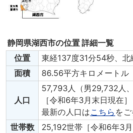
静岡県湖西市の位置 詳細一覧
位置
東経137度31分54秒、北
面積
86.56平方キロメートル
57,793人（男29,732人
人口
［令和6年3月末日現在］
最新の人口は
こちら
をご
世帯数
25,192世帯［令和6年