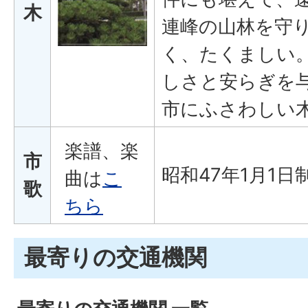
木
連峰の山林を守
く、たくましい
しさと安らぎを
市にふさわしい
楽譜、楽
市
昭和47年1月1日
曲は
こ
歌
ちら
最寄りの交通機関