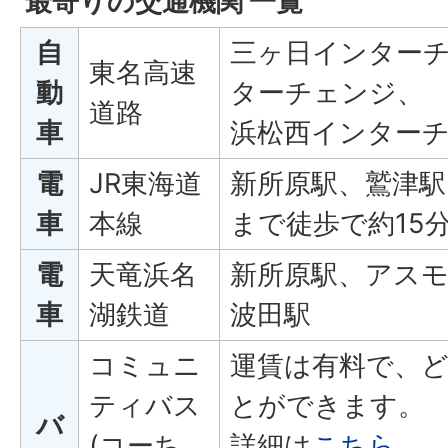
最寄りの交通機関 一覧
自
三ヶ日インター
東名高速
動
ターチェンジ、
道路
車
浜松西インター
電
JR東海道
新所原駅、鷲津駅
車
本線
まで徒歩で約15
電
天竜浜名
新所原駅、アスモ
車
湖鉄道
波田駅
コミュニ
運賃は有料で、
ティバス
とができます。
バ
(コーち
詳細は
こちら