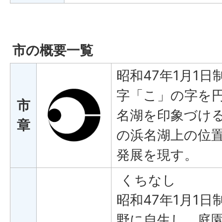
市の概要一覧
昭和47年1月1
字「こ」の字を
市
名湖を印象づけ
章
の浜名湖上の位
発展を現す。
くちなし
昭和47年1月1
野に自生し、庭