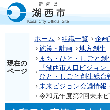
ホーム
組織一覧
企画
施策・計画
地方創生
まち・ひと・しごと創
現在の
「湖西市人口ビジョン
ページ
ひと・しごと創生総合
未来ビジョン会議情報
令和元年度第2回未来