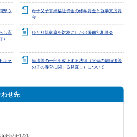
岡県ウ
母子父子寡婦福祉資金の修学資金と就学支度資
金
らし応
ひとり親家庭を対象にした出張個別相談会
庁）
トキャ
民法等の一部を改正する法律（父母の離婚後等
の子の養育に関する見直し）について
合わせ先
3-576-1220