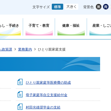
文字サイズ
背景色
らし・手続き
子育て・教育
健康・福祉
産業・しご
も政策課
業務案内
ひとり親家庭支援
ひとり親家庭等医療費の助成
母子家庭等自立支援給付金
村田光雄奨学金の支給