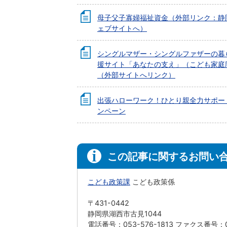
母子父子寡婦福祉資金（外部リンク：静
ェブサイトへ）
シングルマザー・シングルファザーの暮
援サイト「あなたの支え」（こども家庭
（外部サイトへリンク）
出張ハローワーク！ひとり親全力サポー
ンペーン
この記事に関するお問い
こども政策課
こども政策係
〒431-0442
静岡県湖西市古見1044
電話番号：053-576-1813 ファクス番号：05