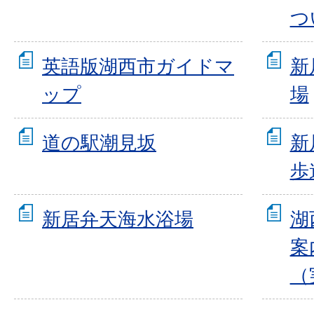
つ
英語版湖西市ガイドマ
新
ップ
場
道の駅潮見坂
新
歩
新居弁天海水浴場
湖
案
（