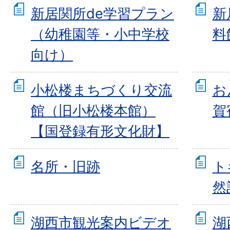
新居関所de学習プラン
新
（幼稚園等・小中学校
料
向け）
小松楼まちづくり交流
お
館（旧小松楼本館）
賀
【国登録有形文化財】
名所・旧跡
ト
然
湖西市観光案内ビデオ
湖