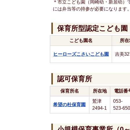
＊市立こども園（岡崎幼・新居幼）
には弁当等の持参が必要になります
保育所型認定こども園
こども園名
所在
ヒーローズこさいこども園
吉美327
認可保育所
保育所名
所在地
電話番
鷲津
053-
希望の杜保育園
2494-1
523-65
小規模保育事業所（0～