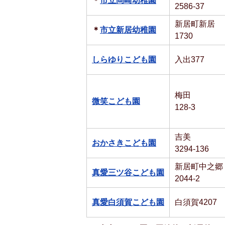
＊
市立岡崎幼稚園
2586-37
新居町新居
＊
市立新居幼稚園
1730
しらゆりこども園
入出377
梅田
微笑こども園
128-3
吉美
おかさきこども園
3294-136
新居町中之郷
真愛三ツ谷こども園
2044-2
真愛白須賀こども園
白須賀4207