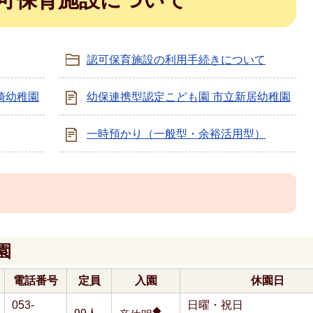
認可保育施設の利用手続きについて
崎幼稚園
幼保連携型認定こども園 市立新居幼稚園
一時預かり（一般型・余裕活用型）
園
電話番号
定員
入園
休園日
053-
日曜・祝日
◆