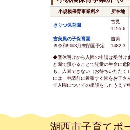
小規模保育事業所名
所在地
古見
きりつ保育園
1155-6
吉美風の子保育園
吉美
※令和9年3月末閉園予定
1482-3
◆産休明けから入園の申請は受付け
ど園で預かることで児童の生命に危
も、入園できない（お待ちいただく
には、申請前に希望する園をお子さ
て入園についての相談をしたうえで
湖西市子育てポ