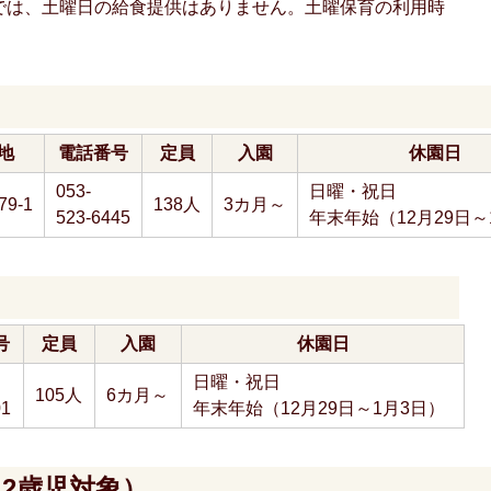
では、土曜日の給食提供はありません。土曜保育の利用時
。
地
電話番号
定員
入園
休園日
053-
日曜・祝日
9-1
138人
3カ月～
523-6445
年末年始（12月29日～
号
定員
入園
休園日
日曜・祝日
105人
6カ月～
01
年末年始（12月29日～1月3日）
2歳児対象）