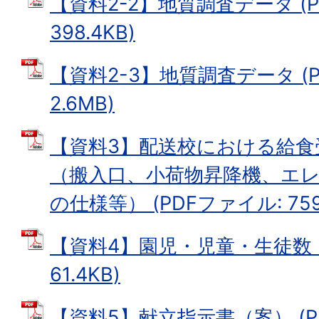
【資料2-2】地質調査データ (P
398.4KB)
【資料2-3】地質調査データ (
2.6MB)
【資料3】配送校における給食
（搬入口、小荷物昇降機、エ
の仕様等） (PDFファイル: 759.
【資料4】園児・児童・生徒数 (
61.4KB)
【資料5】献立指示書（案） (P