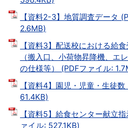
【資料2-3】地質調査データ (
2.6MB)
【資料3】配送校における給食
（搬入口、小荷物昇降機、エ
の仕様等） (PDFファイル: 1.7
【資料4】園児・児童・生徒数 (
61.4KB)
【資料5】給食センター献立指示
ァイル: 527.1KB)