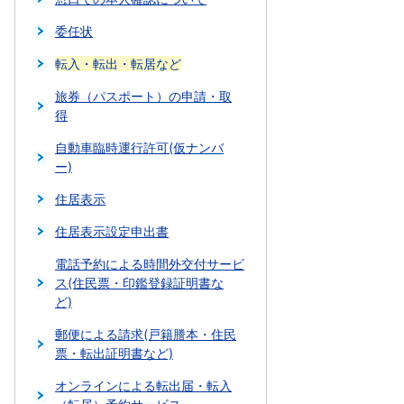
委任状
転入・転出・転居など
旅券（パスポート）の申請・取
得
自動車臨時運行許可(仮ナンバ
ー)
住居表示
住居表示設定申出書
電話予約による時間外交付サービ
ス(住民票・印鑑登録証明書な
ど)
郵便による請求(戸籍謄本・住民
票・転出証明書など)
オンラインによる転出届・転入