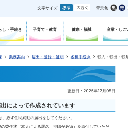
文字サイズ
背景色
らし・手続き
子育て・教育
健康・福祉
産業・しご
課
業務案内
届出・登録・証明
各種手続き
転入・転出・転
更新日：2025年12月05日
届出によって作成されています
は、必ず住民異動の届出をしてください。
作成の委任状（本人による署名、押印が必須）を添付していただ