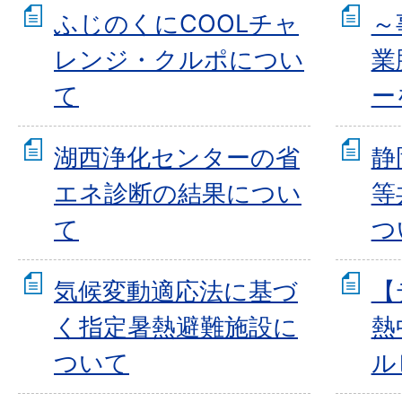
ふじのくにCOOLチャ
～
レンジ・クルポについ
業
て
ー
湖西浄化センターの省
静
エネ診断の結果につい
等
て
つ
気候変動適応法に基づ
【
く指定暑熱避難施設に
熱
ついて
ル