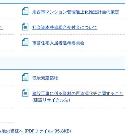
湖西市マンション管理適正化推進計画の策定
た
社会資本整備総合交付金について
市営住宅入居者選考委員会
低炭素建築物
建設工事に係る資材の再資源化等に関すること
(建設リサイクル法)
皆様へ (PDFファイル: 95.8KB)