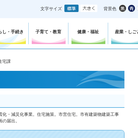
文字サイズ
背景色
らし・手続き
子育て・教育
健康・福祉
産業・しご
住宅課
震化・減災化事業。住宅施策。市営住宅。市有建築物建築工事
画の届出。