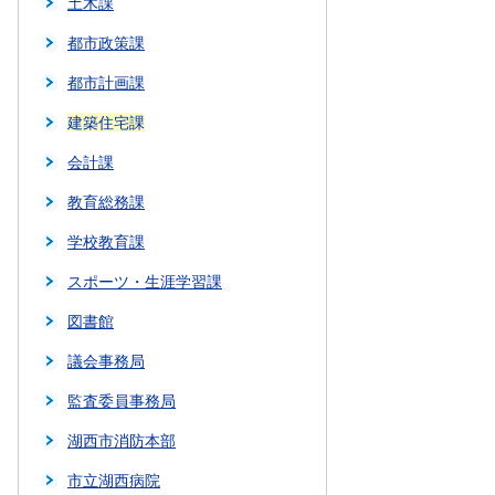
土木課
都市政策課
都市計画課
建築住宅課
会計課
教育総務課
学校教育課
スポーツ・生涯学習課
図書館
議会事務局
監査委員事務局
湖西市消防本部
市立湖西病院