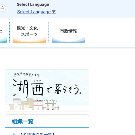
Select Language
Select Language
▼
観光・文化・
と
市政情報
スポーツ
組織一覧
【各課連絡先一覧】