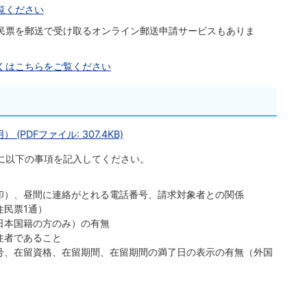
覧ください
民票を郵送で受け取るオンライン郵送申請サービスもありま
くはこちらをご覧ください
PDFファイル: 307.4KB)
に以下の事項を記入してください。
印）、昼間に連絡がとれる電話番号、請求対象者との関係
住民票1通）
日本国籍の方のみ）の有無
住者であること
号、在留資格、在留期間、在留期間の満了日の表示の有無（外国