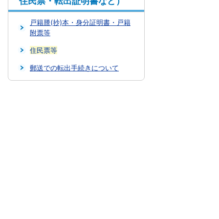
住民票・転出証明書など）
戸籍謄(抄)本・身分証明書・戸籍
附票等
住民票等
郵送での転出手続きについて