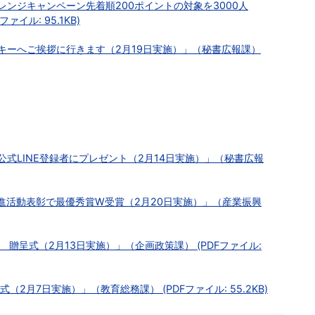
レンジキャンペーン先着順200ポイントの対象を3000人
ァイル: 95.1KB)
キーへご挨拶に行きます（2月19日実施）」（秘書広報課）
式LINE登録者にプレゼント（2月14日実施）」（秘書広報
進活動表彰で最優秀賞W受賞（2月20日実施）」（産業振興
 贈呈式（2月13日実施）」（企画政策課） (PDFファイル:
2月7日実施）」（教育総務課） (PDFファイル: 55.2KB)