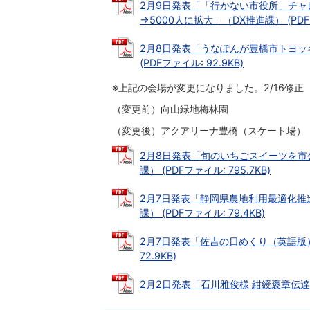
2月9日発表「「行かない市役所」チャ
→5000人に拡大」（DX推進課） (PDFフ
2月8日発表「うなぽんが豊橋市トヨッ
(PDFファイル: 92.9KB)
※上記の会場が変更になりました。2/16修正
（変更前）向山緑地梅林園
（変更後）アクアリーナ豊橋（スケート場）
2月8日発表「旬のいちごスイーツを市公
課） (PDFファイル: 795.7KB)
2月7日発表「静岡県農地利用最適化推
課） (PDFファイル: 79.4KB)
2月7日発表「佐吉の日めくり（英語版）
72.9KB)
2月2日発表「石川雅俊様 紺綬褒章伝達式（