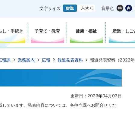
文字サイズ
背景色
らし・手続き
子育て・教育
健康・福祉
産業・しご
広報課
業務案内
広報
報道発表資料
報道発表資料（2022
更新日：2023年04月03日
載しています。発表内容については、各担当課へお問合せくだ