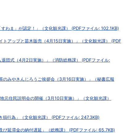
すわま」が認定！」（文化観光課） (PDFファイル: 102.1KB)
トアップと苗木販売（4月15日実施）」（文化観光課） (PDF
退団式（4月2日実施）」（消防総務課） (PDFファイル:
茶のみやきんじろうご挨拶会（3月16日実施）」（秘書広報
 地元住民説明会の開催（3月10日実施）」（文化観光課）
為」（文化観光課） (PDFファイル: 247.3KB)
延滞金の納付遅延」（総務課） (PDFファイル: 65.7KB)