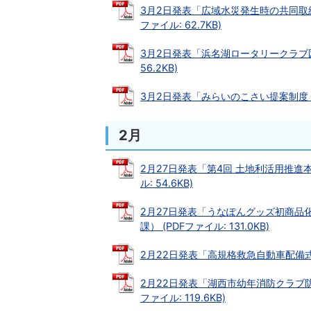
3月2日発表「広域水災発生時の共同取組
ファイル: 62.7KB)
3月2日発表「浜名湖ロータリークラブ図
56.2KB)
3月2日発表「みらいのこさい提案制度 事
2月
2月27日発表「第4回 土地利活用推進
ル: 54.6KB)
2月27日発表「うなぽんグッズ初商品
課） (PDFファイル: 131.0KB)
2月22日発表「高規格救急自動車配備式の開
2月22日発表「湖西市幼年消防クラブ防
ファイル: 119.6KB)