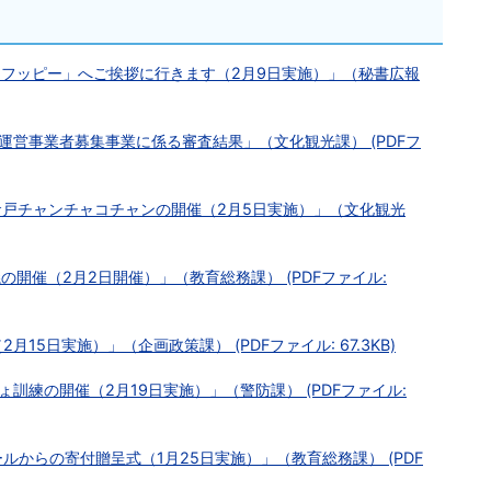
「フッピー」へご挨拶に行きます（2月9日実施）」（秘書広報
理運営事業者募集事業に係る審査結果」（文化観光課） (PDFフ
倉戸チャンチャコチャンの開催（2月5日実施）」（文化観光
の開催（2月2日開催）」（教育総務課） (PDFファイル:
15日実施）」（企画政策課） (PDFファイル: 67.3KB)
ょ訓練の開催（2月19日実施）」（警防課） (PDFファイル:
ルからの寄付贈呈式（1月25日実施）」（教育総務課） (PDF