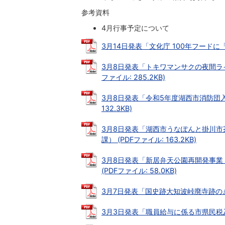
参考資料
4月行事予定について
3月14日発表「文化庁 100年フードに「
3月8日発表「トキワマンサクの夜間ライ
ファイル: 285.2KB)
3月8日発表「令和5年度湖西市消防団入
132.3KB)
3月8日発表「湖西市うなぽんと掛川市
課） (PDFファイル: 163.2KB)
3月8日発表「新居弁天公園再開発事業
(PDFファイル: 58.0KB)
3月7日発表「国史跡大知波峠廃寺跡のき損行
3月3日発表「職員給与に係る市県民税及び