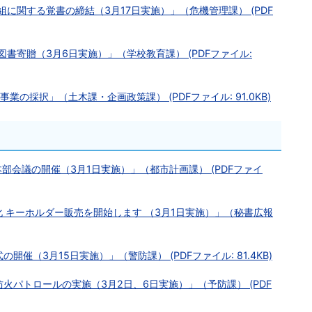
に関する覚書の締結（3月17日実施）」（危機管理課） (PDF
書寄贈（3月6日実施）」（学校教育課） (PDFファイル:
業の採択」（土木課・企画政策課） (PDFファイル: 91.0KB)
本部会議の開催（3月1日実施）」（都市計画課） (PDFファイ
化 キーホルダー販売を開始します （3月1日実施）」（秘書広報
催（3月15日実施）」（警防課） (PDFファイル: 81.4KB)
火パトロールの実施（3月2日、6日実施）」（予防課） (PDF