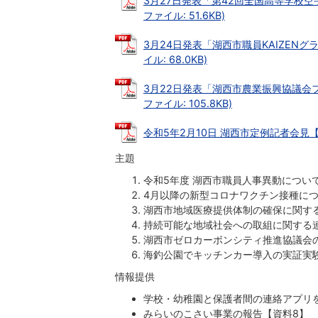
3月27日発表「第42回全国高等学校空
ファイル: 51.6KB)
3月24日発表「湖西市職員KAIZENグ
イル: 68.0KB)
3月22日発表「湖西市農業振興協議会フ
ファイル: 105.8KB)
令和5年2月10日 湖西市定例記者会見【発表
主題
令和5年度 湖西市職員人事異動につい
4月以降の新型コロナワクチン接種につ
湖西市地域医療提供体制の確保に関す
持続可能な地域社会への取組に関する
湖西市ゼロカーボンシティ推進協議会
海釣公園でキッチンカー導入の実証実
情報提供
学校・幼稚園と保護者間の連絡アプリ
みらいのこさい事業の報告【資料8】