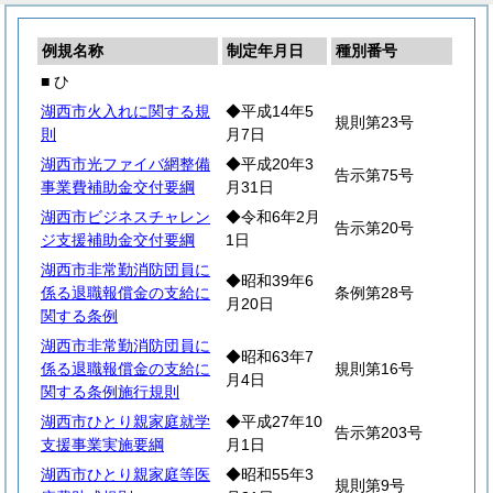
例規名称
制定年月日
種別番号
■ ひ
湖西市火入れに関する規
◆平成14年5
規則第23号
則
月7日
湖西市光ファイバ網整備
◆平成20年3
告示第75号
事業費補助金交付要綱
月31日
湖西市ビジネスチャレン
◆令和6年2月
告示第20号
ジ支援補助金交付要綱
1日
湖西市非常勤消防団員に
◆昭和39年6
係る退職報償金の支給に
条例第28号
月20日
関する条例
湖西市非常勤消防団員に
◆昭和63年7
係る退職報償金の支給に
規則第16号
月4日
関する条例施行規則
湖西市ひとり親家庭就学
◆平成27年10
告示第203号
支援事業実施要綱
月1日
湖西市ひとり親家庭等医
◆昭和55年3
規則第9号