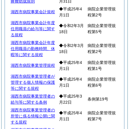
療費助成規則
月31日
◆平成25年4
病院企業管理規
湖西市病院事業会計規程
月1日
程第2号
湖西市病院事業会計年度
◆令和2年3月
病院企業管理規
任用職員の給与等に関す
18日
程第5号
る規程
湖西市病院事業会計年度
◆令和2年3月
病院企業管理規
任用職員の勤務時間、休
18日
程第2号
暇等に関する規程
◆平成25年4
病院企業管理規
湖西市病院事業管理規程
月1日
程第1号
湖西市病院事業管理者が
◆平成25年4
病院企業管理規
管理する個人情報の保護
月1日
程第6号
等に関する規程
湖西市病院事業管理者の
◆平成25年3
条例第19号
給与等に関する条例
月22日
湖西市病院事業管理者の
◆平成25年4
病院企業管理規
所管に係る情報公開に関
月1日
程第7号
する規程